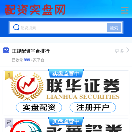
搜索
正规配资平台排行
更多
已收录
999
+家平台