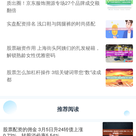
质出圈！京东服饰溯源专场27个品牌成交额
翻倍
实盘配资排名 浅口鞋与阔腿裤的时尚搭配
股票融资作用 上海街头阿姨们的扎发秘籍，
解锁熟龄女性优雅密码
股票怎么加杠杆操作 3组关键词带您“数”读成
都
推荐阅读
股票配资的佣金 3月5日升24转债上涨
0.72%，转股溢价率5.54%