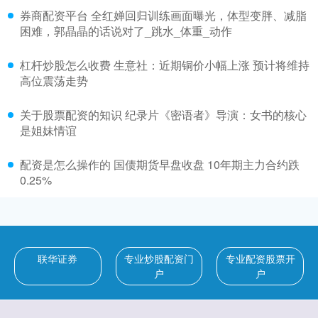
券商配资平台 全红婵回归训练画面曝光，体型变胖、减脂
困难，郭晶晶的话说对了_跳水_体重_动作
杠杆炒股怎么收费 生意社：近期铜价小幅上涨 预计将维持
高位震荡走势
关于股票配资的知识 纪录片《密语者》导演：女书的核心
是姐妹情谊
配资是怎么操作的 国债期货早盘收盘 10年期主力合约跌
0.25%
联华证券
专业炒股配资门
专业配资股票开
户
户