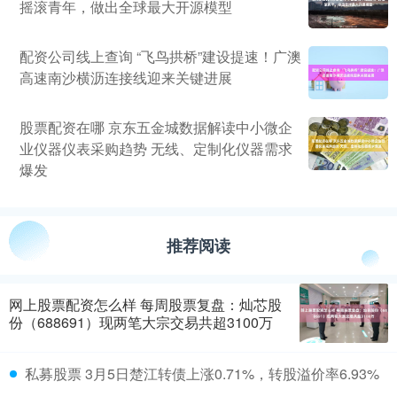
摇滚青年，做出全球最大开源模型
配资公司线上查询 “飞鸟拱桥”建设提速！广澳
高速南沙横沥连接线迎来关键进展
股票配资在哪 京东五金城数据解读中小微企
业仪器仪表采购趋势 无线、定制化仪器需求
爆发
推荐阅读
网上股票配资怎么样 每周股票复盘：灿芯股
份（688691）现两笔大宗交易共超3100万
私募股票 3月5日楚江转债上涨0.71%，转股溢价率6.93%