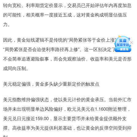
转向宽松。利率期货定价显示，交易员已开始评估年内再度加息
的可能性，相关概率一度接近五成，这对黄金构成明显估值压
力。
因此，黄金短线逻辑不是传统的“局势紧张等于金价上涨”，而是
“局势紧张是否会迫使利率路径再上修”。这一区别决定了交易盘
不会简单追逐避险叙事，而会先观察油价、收益率和美元是否形
成同向压制。
美元稳定偏强，黄金多头缺少重新定价的触发点
美元指数维持偏强状态，使以美元计价的黄金承压。当前外汇市
场并未出现明显单边风险偏好，欧元兑美元在1.1600附近整理，
美元兑日元接近159.00，显示主要货币并未给黄金提供额外支
撑。高收益率为美元提供利差基础，也让黄金的反弹空间受到抑