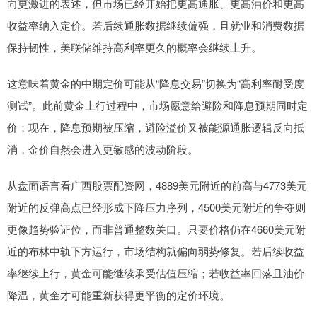
向更激进的表述，但市场已经开始把更高通胀、更高油价和更高
收益率纳入定价。若后续通胀数据继续偏强，且就业和消费数据
保持韧性，美联储维持高利率更久的概率会继续上升。
这意味着黄金的中期定价可能从“降息交易”切换为“高利率耐受度
测试”。此前黄金上行过程中，市场愿意给避险和降息预期同时定
价；现在，降息预期被压缩，避险溢价又被能源通胀逻辑反向抵
消，金价自然会进入更敏感的波动阶段。
从盘面语言看广西股票配资网，4889美元附近的前高与4773美元
附近的反弹高点已经形成下降压力序列，4500美元附近的争夺则
更像趋势验证位，而非普通整数关口。只要价格仍在4660美元附
近的布林中轨下方运行，市场结构就偏向弱势修复。若后续收益
率继续上行，黄金可能继续承受估值压缩；若收益率回落且油价
降温，黄金才可能重新获得更平衡的定价环境。