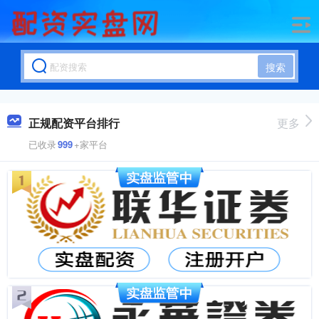
搜索
正规配资平台排行
更多
已收录
999
+家平台