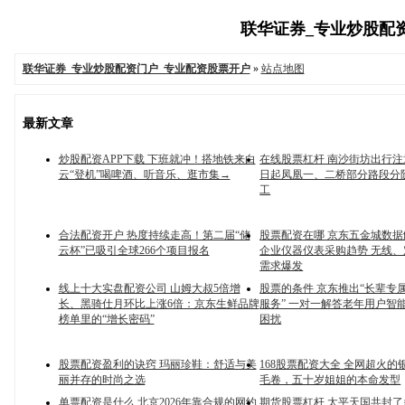
联华证券_专业炒股配资门
联华证券_专业炒股配资门户_专业配资股票开户
»
站点地图
最新文章
炒股配资APP下载 下班就冲！搭地铁来白
在线股票杠杆 南沙街坊出行注意
云“登机”喝啤酒、听音乐、逛市集→
日起凤凰一、二桥部分路段分
工
合法配资开户 热度持续走高！第二届“储
股票配资在哪 京东五金城数
云杯”已吸引全球266个项目报名
企业仪器仪表采购趋势 无线
需求爆发
线上十大实盘配资公司 山姆大叔5倍增
股票的条件 京东推出“长辈专
长、黑骑仕月环比上涨6倍：京东生鲜品牌
服务” 一对一解答老年用户智
榜单里的“增长密码”
困扰
股票配资盈利的诀窍 玛丽珍鞋：舒适与美
168股票配资大全 全网超火的
丽并存的时尚之选
毛卷，五十岁姐姐的本命发型
单票配资是什么 北京2026年靠合规的网约
期货股票杠杆 太平天国共封