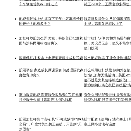
车车辆租赁机构口碑汇总
封王2700个，王爵名称多得
配资天眼线上站 北京下半年小客车摇号何
股票操盘是什么 从6000米深海
时开始？配额多少？
土泥，高市又急着吹上了
加杠杆炒股怎么弄 美媒：特朗普已批准美
股市杠杆软件 共和党高层与
国与沙特民用核项目协议
执，美议员无奈：他又不能拿
他们投票
股票做杠杆 长鑫上市折射硬科技成长逻辑
股市配资利器 工业企业利润
股票平台 家庭成长微课堂|如何处理隔代家
什么叫用杠杆炒股 伊朗外交
庭教育冲突？
朗“镐山”并无核活动，美国对“
迷不过是为其侵略编造的借口
报称伊朗核离心机已转移至“镐
萧山股票配资 海亮股份拟斥资9.72亿元增
有什么网站配资最好 天智航
持控股子公司甘肃海亮18.69%股权
科62%股权 股票将于7月30日
股票加杠杆操作流程 从“不可或缺”到“冷淡
股市配资 E法同行 法润塞上 |
交易”，印度对美幻想正在破，灭告别“天
塞上网络普法有温度
然盟友”