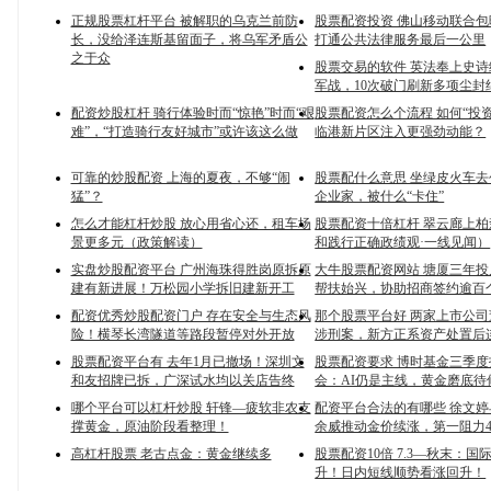
正规股票杠杆平台 被解职的乌克兰前防
股票配资投资 佛山移动联合包
长，没给泽连斯基留面子，将乌军矛盾公
打通公共法律服务最后一公里
之于众
股票交易的软件 英法奉上史
军战，10次破门刷新多项尘封
配资炒股杠杆 骑行体验时而“惊艳”时而“艰
股票配资怎么个流程 如何“投
难”，“打造骑行友好城市”或许该这么做
临港新片区注入更强劲动能？
可靠的炒股配资 上海的夏夜，不够“闹
股票配什么意思 坐绿皮火车
猛”？
企业家，被什么“卡住”
怎么才能杠杆炒股 放心用省心还，租车场
股票配资十倍杠杆 翠云廊上
景更多元（政策解读）
和践行正确政绩观·一线见闻）
实盘炒股配资平台 广州海珠得胜岗原拆原
大牛股票配资网站 塘厦三年投入
建有新进展！万松园小学拆旧建新开工
帮扶始兴，协助招商签约逾百
配资优秀炒股配资门户 存在安全与生态风
那个股票平台好 两家上市公
险！横琴长湾隧道等路段暂停对外开放
涉刑案，新方正系资产处置后
股票配资平台有 去年1月已撤场！深圳文
股票配资要求 博时基金三季
和友招牌已拆，广深试水均以关店告终
会：AI仍是主线，黄金磨底待
哪个平台可以杠杆炒股 轩锋—疲软非农支
配资平台合法的有哪些 徐文
撑黄金，原油阶段看整理！
余威推动金价续涨，第一阻力42
高杠杆股票 老古点金：黄金继续多
股票配资10倍 7.3—秋末：
升！日内短线顺势看涨回升！