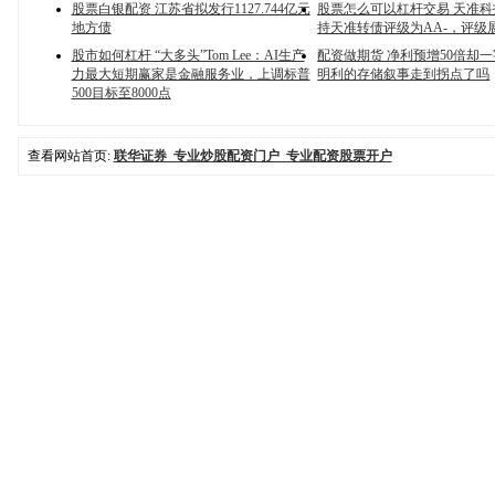
股票白银配资 江苏省拟发行1127.744亿元
股票怎么可以杠杆交易 天准
地方债
持天准转债评级为AA-，评级
股市如何杠杆 “大多头”Tom Lee：AI生产
配资做期货 净利预增50倍却
力最大短期赢家是金融服务业，上调标普
明利的存储叙事走到拐点了吗
500目标至8000点
查看网站首页:
联华证券_专业炒股配资门户_专业配资股票开户