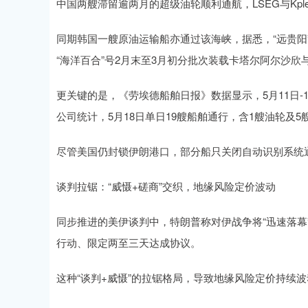
中国两艘滞留逾两月的超级油轮顺利通航，LSEG与Kple
同期韩国一艘原油运输船亦通过该海峡，据悉，“远贵阳”
“海洋百合”号2月末至3月初分批次装载卡塔尔阿尔沙欣
更关键的是，《劳埃德船舶日报》数据显示，5月11日-
公司统计，5月18日单日19艘船舶通行，含1艘油轮及
尽管美国仍封锁伊朗港口，部分船只关闭自动识别系统
谈判拉锯：“威慑+磋商”交织，地缘风险定价波动
同步推进的美伊谈判中，特朗普称对伊战争将“迅速落幕
行动、限定两至三天达成协议。
这种“谈判+威慑”的拉锯格局，导致地缘风险定价持续