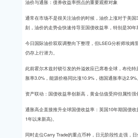
油价与通胀：债券收益率拐点的重要观察对象
通常在市场不是很关注油价的时候，油价上涨对于美国3
刻，油价的走势会快速传导至国债收益率，特别是30
今日国际油价双双调整向下整理，但LSEG分析师埃姆
仍存上行潜力。
此前霍尔木兹封锁引发的外溢效应已席卷全球，布伦特原
胀率3.0%，能源价格同比涨10.9%，德国通胀率达2.9%
资产联动：国债收益率创新高，黄金估值受抑但属性强
通胀高企直接推升全球国债收益率：英国10年期国债收益率升至
1年以来新高)。
同时走位Carry Trade的重点币种，日元阶段性