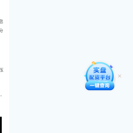
息
分
压
，