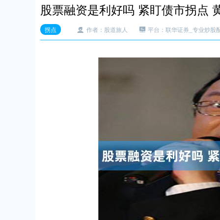
股票融资是利好吗 紧盯债市拐点 
拐点
作者：股道旅人
平台：联华证券_专业炒股