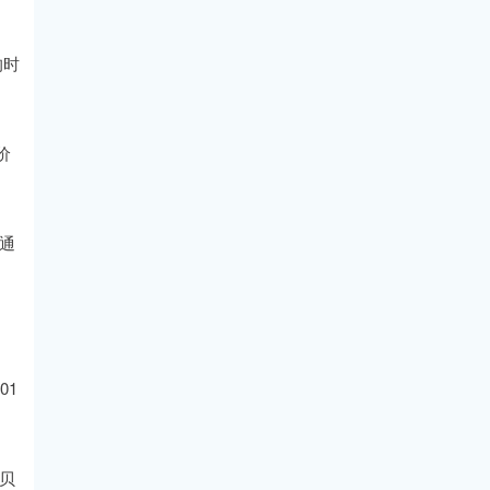
的时
价
通
01
前贝