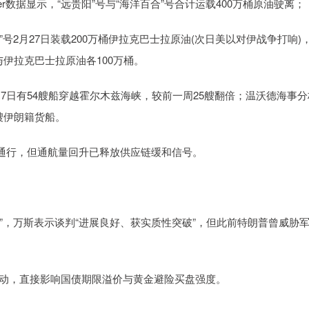
r数据显示，“远贵阳”号与“海洋百合”号合计运载400万桶原油驶离；
号2月27日装载200万桶伊拉克巴士拉原油(次日美以对伊战争打响)
与伊拉克巴士拉原油各100万桶。
17日有54艘船穿越霍尔木兹海峡，较前一周25艘翻倍；温沃德海事分
5艘伊朗籍货船。
通行，但通航量回升已释放供应链缓和信号。
”，万斯表示谈判“进展良好、获实质性突破”，但此前特朗普曾威胁
波动，直接影响国债期限溢价与黄金避险买盘强度。