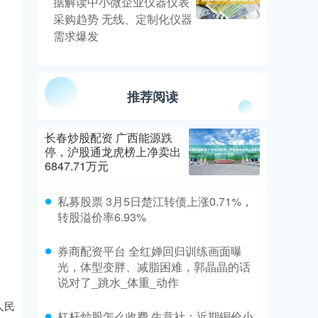
据解读中小微企业仪器仪表
采购趋势 无线、定制化仪器
需求爆发
推荐阅读
长春炒股配资 广西能源跌
停，沪股通龙虎榜上净卖出
6847.71万元
私募股票 3月5日楚江转债上涨0.71%，
转股溢价率6.93%
券商配资平台 全红婵回归训练画面曝
光，体型变胖、减脂困难，郭晶晶的话
说对了_跳水_体重_动作
人民
杠杆炒股怎么收费 生意社：近期铜价小