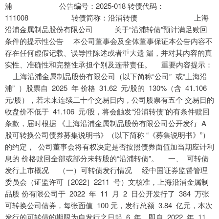
浦 公告编号：2025-018 转债代码：
111008 转债简称：沿浦转债 上海
沿浦金属制品股份有限公司 关于“沿浦转债”预计满足赎回
条件的提示性公告 本公司董事会及全体董事保证本公告内容不
存在任何虚假记载、误导性陈述或者重大遗 漏，并对其内容的真
实性、准确性和完整性承担个别及连带责任。 重要内容提示：
上海沿浦金属制品股份有限公司（以下简称“公司” 或“上海沿
浦” ）股票自 2025 年 价格 31.62 元/股的 130%（含 41.106
元/股），若未来连续二十个交易日内，公司股票有五个 交易日的
收盘价不低于 41.106 元/股，将会触发“沿浦转债”的有条件赎回
条款，届时根据 《上海沿浦金属制品股份有限公司公开发行 A
股可转换公司债券募集说明书》（以下简称 “《募集说明书》”）
的约定， 公司董事会将有权决定是否按照债券面值加当期应计利
息的 价格赎回全部或部分未转股的“沿浦转债”。 一、 可转债
发行上市概况 （一）可转债发行情况 经中国证券监督管理
委员会（证监许可［2022］2211 号）文核准，上海沿浦金属制
品股 份有限公司于 2022 年 11 月 2 日公开发行了 384 万张
可转换公司债券，每张面值 100 元，发行总额 3.84 亿元，本次
发行的可转债的期限为自发行之日起 6 年，即自 2022 年 11