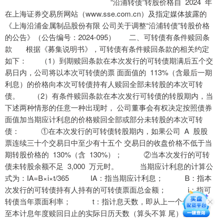
“沿浦转债”转股价格自 2024 年
在上海证券交易所网站（www.sse.com.cn）及指定媒体披露的
《上海沿浦金属制品股份有限 公司关于调整“沿浦转债”转股价格
的公告》（公告编号：2024-095） 二、可转债有条件赎回条
款 根据《募集说明书》，可转债有条件赎回条款的相关约定
如下： （1）到期赎回条款在本次发行的可转债期满后五个交
易日内，公司将以本次可转债的票 面面值的 113%（含最后一期
利息）的价格向本次可转债持有人赎回全部未转股的本次可转
债。 （2）有条件赎回条款在本次发行可转债的转股期内，当
下述两种情形的任意一种出现时， 公司董事会有权决定按照债券
面值加当期应计利息的价格赎回全部或部分未转股的本次可转
债： ①在本次发行的可转债转股期内，如果公司 A 股股
票连续三十个交易日中至少有十五个 交易日的收盘价格不低于当
期转股价格的 130%（含 130%）； ②当本次发行的可转
债未转股余额不足 3,000 万元时。 当期应计利息的计算公
式为：IA=B×i×t/365 IA：指当期应计利息； B：指本
次发行的可转债持有人持有的可转债票面总金额； i：指可
转债当年票面利率； t：指计息天数，即从上一个付息日起
至本计息年度赎回日止的实际日历天数（算头不算 尾）。