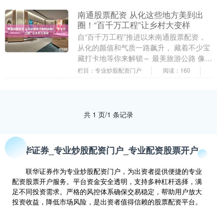
南通股票配资 从化这些地方美到出
圈！“百千万工程”让乡村大变样
自“百千万工程”推进以来南通股票配资，
从化的颜值和气质一路飙升， 藏着不少宝
藏打卡地等你来解锁～ 最美旅游公路 像一
条彩色丝带串起山山水水， 广东温泉宾
栏目：专业炒股配资门户
阅读：160
馆、从....
共 1 页/1 条记录
联华证券_专业炒股配资门户_专业配资股票开户
联华证券作为专业炒股配资门户，为出资者提供便捷的专业
配资股票开户服务。平台资金安全透明，支持多种杠杆选择，满
足不同投资需求。严格的风控体系确保交易稳定，帮助用户放大
投资收益，降低市场风险，是出资者值得信赖的股票配资平台。